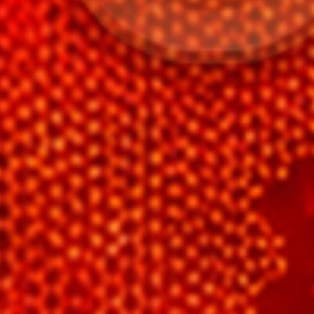
38
Orang Gila 
Buriswara
39
Siluman Ai
Toples - W
40
Putri Kipas
Apokat,Alp
41
Petani - Pe
Cukur - Ir
42
Prajurit -
Angin - Ci
43
Raksasa - 
Es - Praha