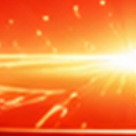
78
Arang
79
Topi
80
Arloji
81
Tokong Te
82
Toko Kain
83
Tiup Harm
84
Ayam Kal
85
Tinta Ste
86
Babi Huta
87
Badminto
88
Tinta
89
Baju Cina
90
Baker Rum