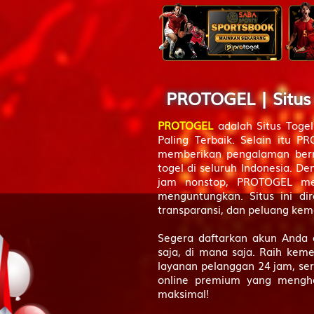
26
Putri Raja
Engsel - D
27
Si Ceroboh
Gedung Bi
PROTOGEL | Situs
28
Anak Sakti
PROTOGEL
adalah Situs Toge
Sepatu - R
Paling Terbaik. Selain itu 
memberikan pengalaman berm
togel di seluruh Indonesia. 
29
Penari - C
jam nonstop, PROTOGEL men
Sekolahan 
menguntungkan. Situs ini di
transparansi, dan peluang ke
30
Penjual Da
Sendok - K
Segera daftarkan akun Anda
saja, di mana saja. Raih kem
layanan pelanggan 24 jam, ser
31
Pemburu - 
online premium yang mengha
Baju - Pan
maksimal!